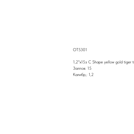
OT5301 1,2"x15з C S
OT5301
1,2"x15з C Shape yellow gold tiger t
Залпов: 15
Калибр,: 1,2