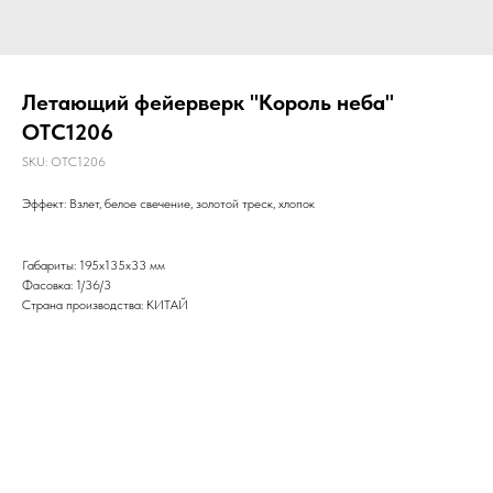
Летающий фейерверк "Король неба"
OTC1206
SKU:
OTC1206
Эффект: Взлет, белое свечение, золотой треск, хлопок
Габариты: 195х135х33 мм
Фасовка: 1/36/3
Страна производства: КИТАЙ